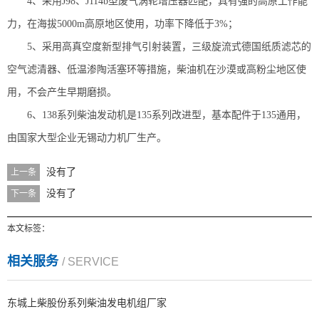
4、采用J98、J114b型废气涡轮增压器匹配，具有强的高原工作能
力，在海拔5000m高原地区使用，功率下降低于3%；
5、采用高真空度新型排气引射装置，三级旋流式德国纸质滤芯的
空气滤清器、低温渗陶活塞环等措施，柴油机在沙漠或高粉尘地区使
用，不会产生早期磨损。
6、138系列柴油发动机是135系列改进型，基本配件于135通用，
由国家大型企业无锡动力机厂生产。
没有了
上一条
没有了
下一条
本文标签：
相关服务
/ SERVICE
东城上柴股份系列柴油发电机组厂家