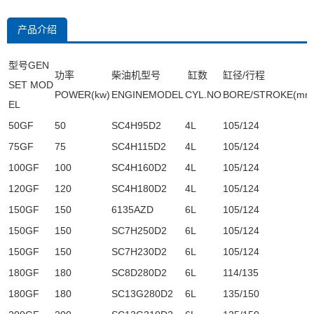
产品介绍
型号GEN
功率
柴油机型号
缸数
缸径/行程
SET MOD
POWER(kw)
ENGINEMODEL
CYL.NO
BORE/STROKE(mm
EL
50GF
50
SC4H95D2
4L
105/124
75GF
75
SC4H115D2
4L
105/124
100GF
100
SC4H160D2
4L
105/124
120GF
120
SC4H180D2
4L
105/124
150GF
150
6135AZD
6L
105/124
150GF
150
SC7H250D2
6L
105/124
150GF
150
SC7H230D2
6L
105/124
180GF
180
SC8D280D2
6L
114/135
180GF
180
SC13G280D2
6L
135/150