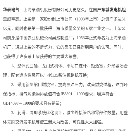
华泰电气
—上海柴油机股份有限公司历史悠久，在国产
东城发电机组
里威望高。上柴是一家股份制上市公司（1993年上市）总资产多达31
亿元，同时也是第一批获得上海市质量金奖的五家企业之一。上柴公
司前身是中国农业机械公司吴淞制造厂，1953年正式命名为上海柴油
机厂，通过上柴的不断努力，它的品质已经得到用户的认可。同时，
也获得了许多荣上柴获得的主要重大荣誉。
1、整体式曲轴、龙门式机体、平切口连杆、短活塞，外形紧凑合
理，配套适应性强可以与老135柴油机整机互换；
2、采用新型缩口燃烧室，提高喷油压力，改善燃烧过程，达到环
保指标：排气污染物排放值符合JB8891－1999要求，噪声符合
GB14097－1999的要求且有裕量；
3、润滑、冷却系统优化设计，减少外接管路和零部件数量，用整
体无刷交流发电机等使三漏大为改善、可靠性大大加强。